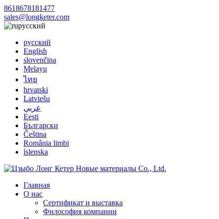
8618678181477
sales@longketer.com
русский
русский
English
slovenčina
Melayu
ไทย
hrvatski
Latviešu
عربي
Eesti
Български
Čeština
România limbi
íslenska
Главная
О нас
Сертификат и выставка
Философия компании