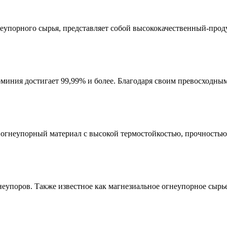
упорного сырья, представляет собой высококачественный-проду
иния достигает 99,99% и более. Благодаря своим превосходным
гнеупорный материал с высокой термостойкостью, прочностью 
неупоров. Также известное как магнезиальное огнеупорное сырье