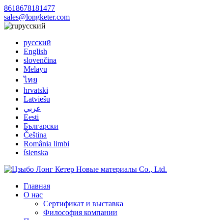
8618678181477
sales@longketer.com
русский
русский
English
slovenčina
Melayu
ไทย
hrvatski
Latviešu
عربي
Eesti
Български
Čeština
România limbi
íslenska
Главная
О нас
Сертификат и выставка
Философия компании